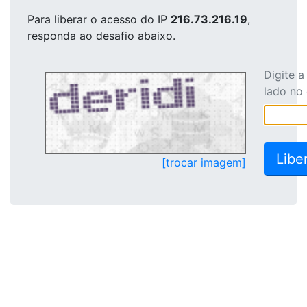
Para liberar o acesso
do IP
216.73.216.19
,
responda ao desafio abaixo.
Digite 
lado no
[trocar imagem]