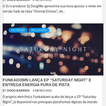
BY
DOUG BARRIOS
4 MESES AGO
O DJ e produtor Dj DougMix apresenta sua nova aposta: o remix em
versão funk da faixa “Eternal Echoes”, do...
NOTÍCIAS
RELEASES
FUNKADOWN LANÇA EP “SATURDAY NIGHT” E
ENTREGA ENERGIA PURA DE PISTA
BY
DOUG BARRIOS
4 MESES AGO
O projeto eletrônico Funkadown acaba de lançar o EP “Saturday
Night”, já disponível nas principais plataformas digitais do mundo.