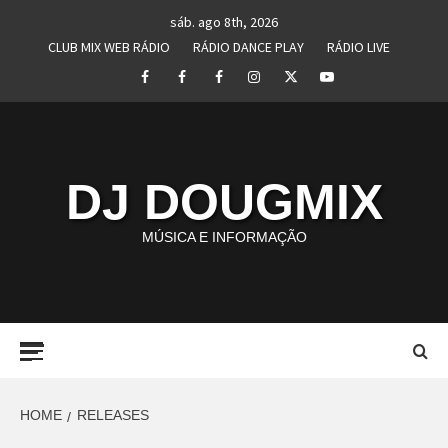
Skip
sáb. ago 8th, 2026
to
CLUB MIX WEB RÁDIO
RÁDIO DANCE PLAY
RÁDIO LIVE
content
Facebook
Perfil
Perfil
Instagram
Twitter
Youtube
I
II
DJ DOUGMIX
MÚSICA E INFORMAÇÃO
Primary
Menu
HOME
RELEASES