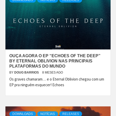
DOWNLOADS
NOTÍCIAS
RELEASES
OUÇA AGORA O EP “ECHOES OF THE DEEP”
BY ETERNAL OBLIVION NAS PRINCIPAIS
PLATAFORMAS DO MUNDO
BY
DOUG BARRIOS
8 MESES AGO
Os graves chamaram… e o Eternal Oblivion chegou com um
EP pra ninguém esquecer! Echoes
DOWNLOADS
NOTÍCIAS
RELEASES