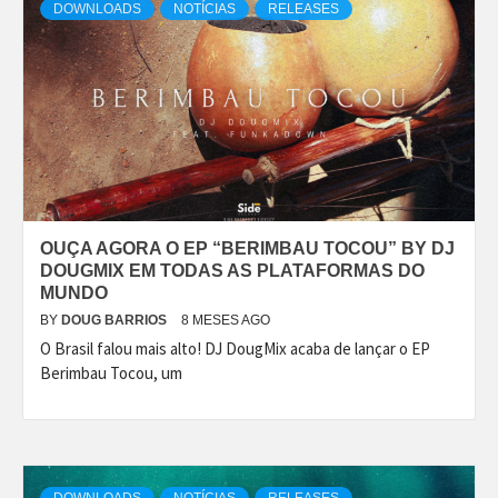
DOWNLOADS
NOTÍCIAS
RELEASES
OUÇA AGORA O EP “BERIMBAU TOCOU” BY DJ
DOUGMIX EM TODAS AS PLATAFORMAS DO
MUNDO
BY
DOUG BARRIOS
8 MESES AGO
O Brasil falou mais alto! DJ DougMix acaba de lançar o EP
Berimbau Tocou, um