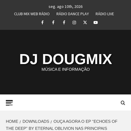
Skip
seg. ago 10th, 2026
to
CLUB MIX WEB RÁDIO
RÁDIO DANCE PLAY
RÁDIO LIVE
content
Facebook
Perfil
Perfil
Instagram
Twitter
Youtube
I
II
DJ DOUGMIX
MÚSICA E INFORMAÇÃO
Primary
Menu
HOME
DOWNLOADS
OUÇA AGORA O EP “ECHOES OF
THE DEEP” BY ETERNAL OBLIVION NAS PRINCIPAIS