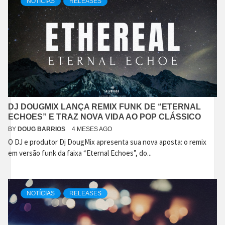
NOTÍCIAS
RELEASES
DJ DOUGMIX LANÇA REMIX FUNK DE “ETERNAL
ECHOES” E TRAZ NOVA VIDA AO POP CLÁSSICO
BY
DOUG BARRIOS
4 MESES AGO
O DJ e produtor Dj DougMix apresenta sua nova aposta: o remix
em versão funk da faixa “Eternal Echoes”, do...
NOTÍCIAS
RELEASES