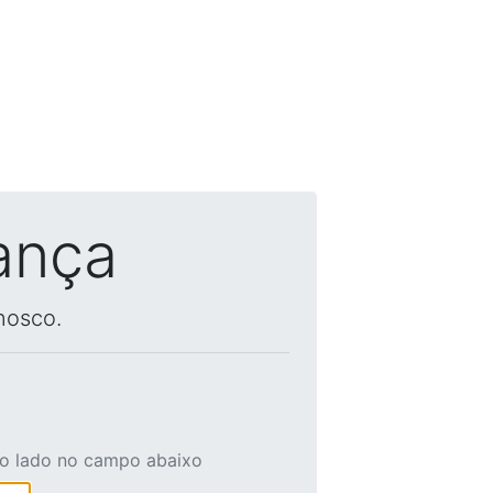
ança
nosco.
ao lado no campo abaixo