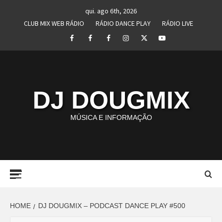
Skip
qui. ago 6th, 2026
to
CLUB MIX WEB RÁDIO
RÁDIO DANCE PLAY
RÁDIO LIVE
content
Facebook
Perfil
Perfil
Instagram
Twitter
Youtube
I
II
DJ DOUGMIX
MÚSICA E INFORMAÇÃO
Primary
Menu
HOME
DJ DOUGMIX – PODCAST DANCE PLAY #500