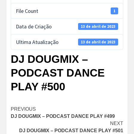
File Count
1
Data de Criação
13 de abril de 2023
Ultima Atualização
13 de abril de 2023
DJ DOUGMIX –
PODCAST DANCE
PLAY #500
Post
PREVIOUS
DJ DOUGMIX – PODCAST DANCE PLAY #499
navigation
NEXT
DJ DOUGMIX – PODCAST DANCE PLAY #501