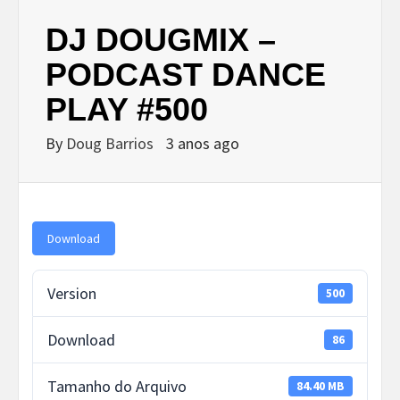
DJ DOUGMIX –
PODCAST DANCE
PLAY #500
By
Doug Barrios
3 anos ago
Download
Version
500
Download
86
Tamanho do Arquivo
84.40 MB