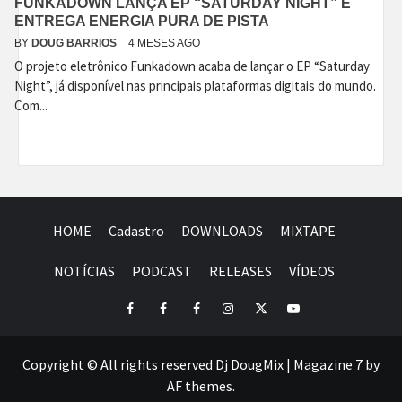
FUNKADOWN LANÇA EP “SATURDAY NIGHT” E
ENTREGA ENERGIA PURA DE PISTA
BY
DOUG BARRIOS
4 MESES AGO
O projeto eletrônico Funkadown acaba de lançar o EP “Saturday
Night”, já disponível nas principais plataformas digitais do mundo.
Com...
HOME
Cadastro
DOWNLOADS
MIXTAPE
NOTÍCIAS
PODCAST
RELEASES
VÍDEOS
Facebook
Perfil
Perfil
Instagram
Twitter
Youtube
I
II
Copyright © All rights reserved Dj DougMix
|
Magazine 7
by
AF themes.