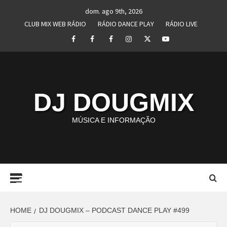
Skip
dom. ago 9th, 2026
to
CLUB MIX WEB RÁDIO
RÁDIO DANCE PLAY
RÁDIO LIVE
content
Facebook
Perfil
Perfil
Instagram
Twitter
Youtube
I
II
DJ DOUGMIX
MÚSICA E INFORMAÇÃO
Primary
Menu
HOME
DJ DOUGMIX – PODCAST DANCE PLAY #499