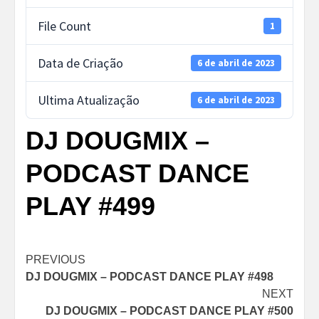
File Count
1
Data de Criação
6 de abril de 2023
Ultima Atualização
6 de abril de 2023
DJ DOUGMIX –
PODCAST DANCE
PLAY #499
Post
PREVIOUS
DJ DOUGMIX – PODCAST DANCE PLAY #498
navigation
NEXT
DJ DOUGMIX – PODCAST DANCE PLAY #500