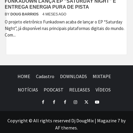
FUNKADOWN LANÇA EP “SATURDAY NIGHT” E
ENTREGA ENERGIA PURA DE PISTA
BY
DOUG BARRIOS
4 MESES AGO
O projeto eletrônico Funkadown acaba de lançar o EP “Saturday
Night”, já disponível nas principais plataformas digitais do mundo.
Com...
HOME
Cadastro
DOWNLOADS
MIXTAPE
NOTÍCIAS
PODCAST
RELEASES
VÍDEOS
Facebook
Perfil
Perfil
Instagram
Twitter
Youtube
I
II
Copyright © All rights reserved Dj DougMix
|
Magazine 7
by
AF themes.