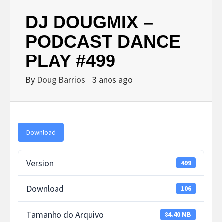
DJ DOUGMIX –
PODCAST DANCE
PLAY #499
By
Doug Barrios
3 anos ago
Download
Version
499
Download
106
Tamanho do Arquivo
84.40 MB