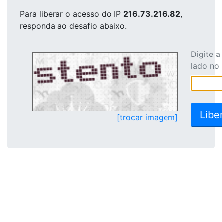
Para liberar o acesso
do IP
216.73.216.82
,
responda ao desafio abaixo.
Digite 
lado no
[trocar imagem]