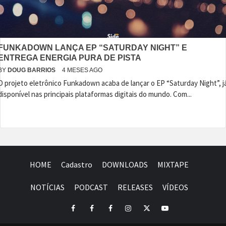
FUNKADOWN LANÇA EP “SATURDAY NIGHT” E
ENTREGA ENERGIA PURA DE PISTA
BY
DOUG BARRIOS
4 MESES AGO
O projeto eletrônico Funkadown acaba de lançar o EP “Saturday Night”, j
disponível nas principais plataformas digitais do mundo. Com...
HOME
Cadastro
DOWNLOADS
MIXTAPE
NOTÍCIAS
PODCAST
RELEASES
VÍDEOS
Facebook
Perfil
Perfil
Instagram
Twitter
Youtube
I
II