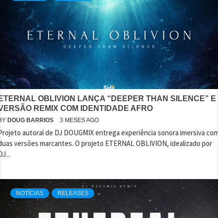
ETERNAL OBLIVION LANÇA “DEEPER THAN SILENCE” E
VERSÃO REMIX COM IDENTIDADE AFRO
BY
DOUG BARRIOS
3 MESES AGO
Projeto autoral de DJ DOUGMIX entrega experiência sonora imersiva co
duas versões marcantes. O projeto ETERNAL OBLIVION, idealizado por
DJ...
NOTÍCIAS
RELEASES