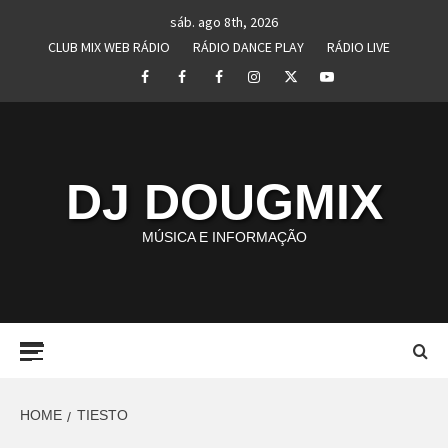
Skip
sáb. ago 8th, 2026
to
CLUB MIX WEB RÁDIO
RÁDIO DANCE PLAY
RÁDIO LIVE
content
Facebook
Perfil
Perfil
Instagram
Twitter
Youtube
I
II
DJ DOUGMIX
MÚSICA E INFORMAÇÃO
Primary
Menu
HOME
TIESTO