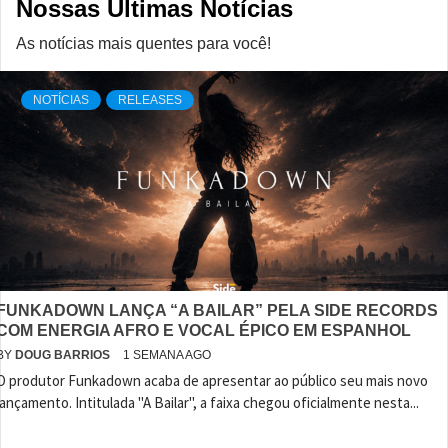
Nossas Últimas Notícias
As notícias mais quentes para você!
NOTÍCIAS
RELEASES
FUNKADOWN LANÇA “A BAILAR” PELA SIDE RECORDS
COM ENERGIA AFRO E VOCAL ÉPICO EM ESPANHOL
BY
DOUG BARRIOS
1 SEMANA AGO
O produtor Funkadown acaba de apresentar ao público seu mais novo
lançamento. Intitulada "A Bailar", a faixa chegou oficialmente nesta...