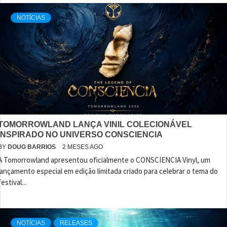
NOTÍCIAS
TOMORROWLAND LANÇA VINIL COLECIONÁVEL
INSPIRADO NO UNIVERSO CONSCIENCIA
BY
DOUG BARRIOS
2 MESES AGO
A Tomorrowland apresentou oficialmente o CONSCIENCIA Vinyl, um
lançamento especial em edição limitada criado para celebrar o tema do
festival...
NOTÍCIAS
RELEASES