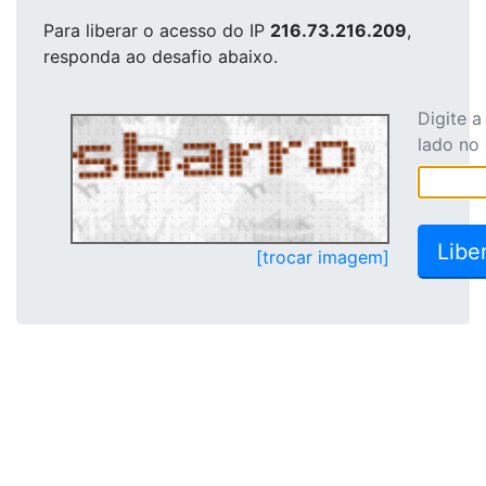
Para liberar o acesso
do IP
216.73.216.209
,
responda ao desafio abaixo.
Digite 
lado no
[trocar imagem]