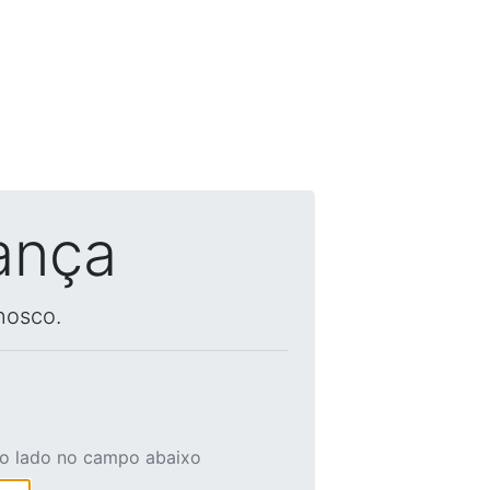
ança
nosco.
ao lado no campo abaixo