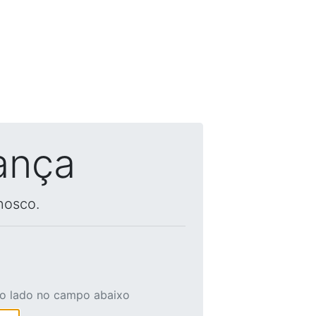
ança
nosco.
ao lado no campo abaixo