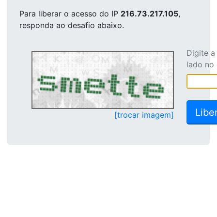
Para liberar o acesso
do IP
216.73.217.105
,
responda ao desafio abaixo.
Digite 
lado no
[trocar imagem]