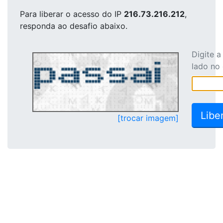
Para liberar o acesso
do IP
216.73.216.212
,
responda ao desafio abaixo.
Digite 
lado no
[trocar imagem]