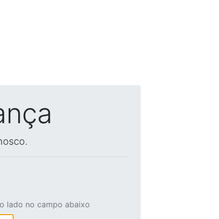
ança
nosco.
ao lado no campo abaixo