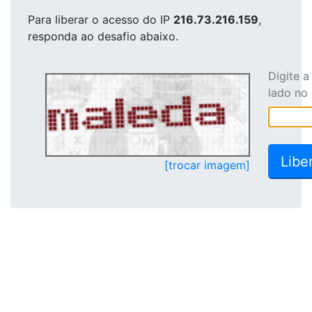
Para liberar o acesso
do IP
216.73.216.159
,
responda ao desafio abaixo.
Digite 
lado no
[trocar imagem]