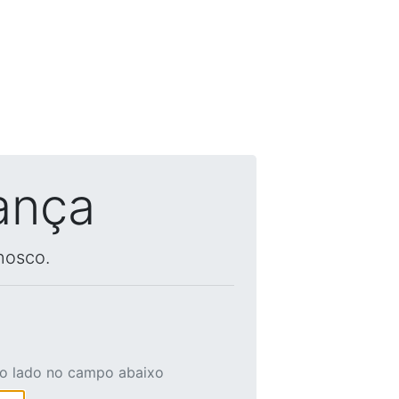
ança
nosco.
ao lado no campo abaixo