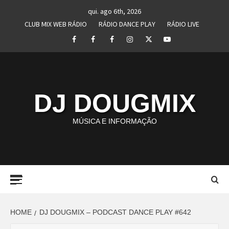
Skip
qui. ago 6th, 2026
to
CLUB MIX WEB RÁDIO
RÁDIO DANCE PLAY
RÁDIO LIVE
content
Facebook
Perfil
Perfil
Instagram
Twitter
Youtube
I
II
DJ DOUGMIX
MÚSICA E INFORMAÇÃO
Primary
Menu
HOME
DJ DOUGMIX – PODCAST DANCE PLAY #642