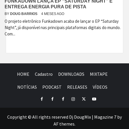
FUNKADOWN LANÇA EP “SATURDAY NIGHT” E
ENTREGA ENERGIA PURA DE PISTA
BY
DOUG BARRIOS
4 MESES AGO
O projeto eletrônico Funkadown acaba de lançar o EP “Saturday
Night”, já disponível nas principais plataformas digitais do mundo.
Com...
HOME
Cadastro
DOWNLOADS
MIXTAPE
NOTÍCIAS
PODCAST
RELEASES
VÍDEOS
Facebook
Perfil
Perfil
Instagram
Twitter
Youtube
I
II
Copyright © All rights reserved Dj DougMix
|
Magazine 7
by
AF themes.