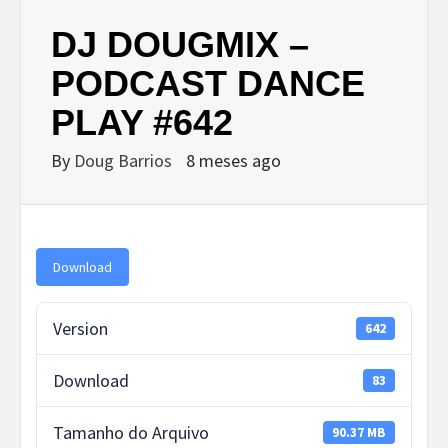
DJ DOUGMIX –
PODCAST DANCE
PLAY #642
By
Doug Barrios
8 meses ago
Download
Version
642
Download
83
Tamanho do Arquivo
90.37 MB