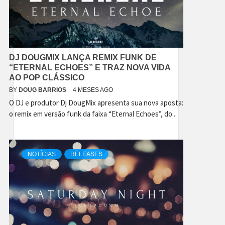
DJ DOUGMIX LANÇA REMIX FUNK DE
“ETERNAL ECHOES” E TRAZ NOVA VIDA
AO POP CLÁSSICO
BY
DOUG BARRIOS
4 MESES AGO
O DJ e produtor Dj DougMix apresenta sua nova aposta:
o remix em versão funk da faixa “Eternal Echoes”, do...
NOTÍCIAS
RELEASES