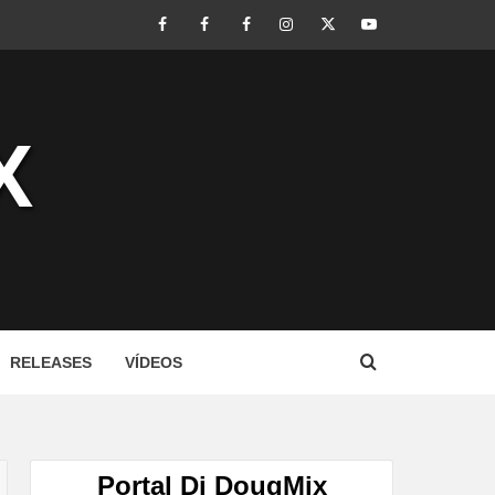
Facebook
Perfil
Perfil
Instagram
Twitter
Youtube
I
II
X
RELEASES
VÍDEOS
Portal Dj DougMix