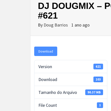
DJ DOUGMIX – 
#621
By
Doug Barrios
1 ano ago
Download
Version
621
Download
103
Tamanho do Arquivo
90.37 MB
File Count
1