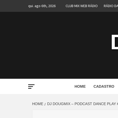
Skip
qui. ago 6th, 2026
CLUB MIX WEB RÁDIO
RÁDIO D
to
content
HOME
CADASTRO
HOME
DJ DOUGMIX – PODCAST DANCE PLAY 