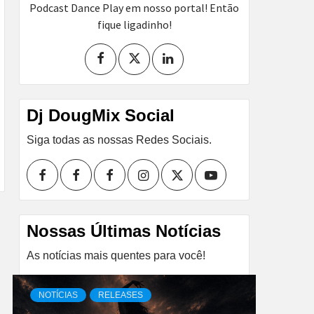
Podcast Dance Play em nosso portal! Então
fique ligadinho!
Dj DougMix Social
Siga todas as nossas Redes Sociais.
Facebook
Perfil
Perfil
Instagram
Twitter
Youtube
I
II
Nossas Últimas Notícias
As notícias mais quentes para você!
NOTÍCIAS
RELEASES