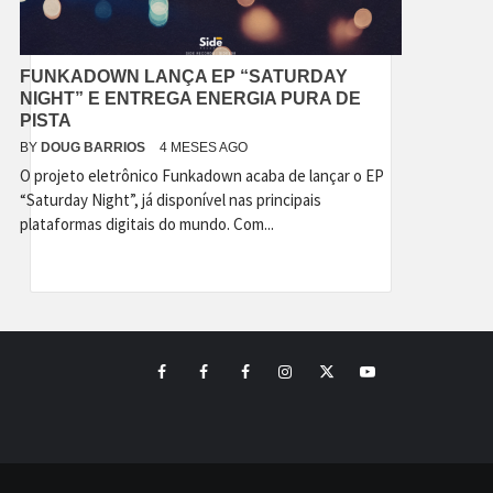
FUNKADOWN LANÇA EP “SATURDAY
NIGHT” E ENTREGA ENERGIA PURA DE
PISTA
BY
DOUG BARRIOS
4 MESES AGO
O projeto eletrônico Funkadown acaba de lançar o EP
“Saturday Night”, já disponível nas principais
plataformas digitais do mundo. Com...
Facebook
Perfil
Perfil
Instagram
Twitter
Youtube
I
II