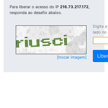
Para liberar o acesso
do IP
216.73.217.172
,
responda ao desafio abaixo.
Digite 
lado no
[trocar imagem]