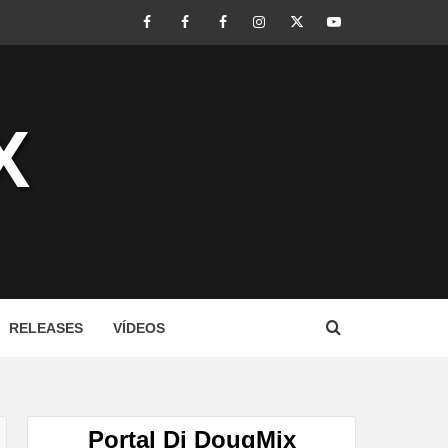
Facebook
Perfil
Perfil
Instagram
Twitter
Youtube
I
II
X
RELEASES
VÍDEOS
Portal Dj DougMix