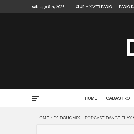
Skip
sáb. ago 8th, 2026
CLUB MIX WEB RÁDIO
RÁDIO D
to
content
HOME
CADASTRO
HOME
DJ DOUGMIX – PODCAST DANCE PLAY 