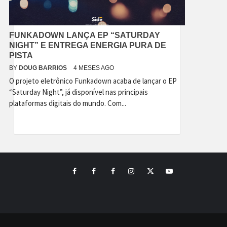
FUNKADOWN LANÇA EP “SATURDAY
NIGHT” E ENTREGA ENERGIA PURA DE
PISTA
BY
DOUG BARRIOS
4 MESES AGO
O projeto eletrônico Funkadown acaba de lançar o EP
“Saturday Night”, já disponível nas principais
plataformas digitais do mundo. Com...
Facebook
Perfil
Perfil
Instagram
Twitter
Youtube
I
II