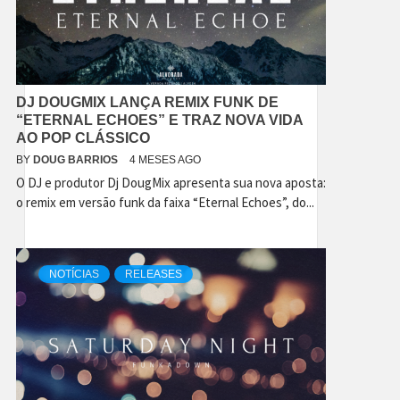
DJ DOUGMIX LANÇA REMIX FUNK DE
“ETERNAL ECHOES” E TRAZ NOVA VIDA
AO POP CLÁSSICO
BY
DOUG BARRIOS
4 MESES AGO
O DJ e produtor Dj DougMix apresenta sua nova aposta:
o remix em versão funk da faixa “Eternal Echoes”, do...
NOTÍCIAS
RELEASES