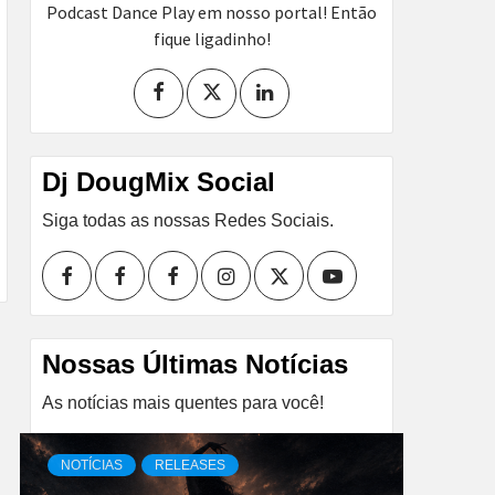
Podcast Dance Play em nosso portal! Então
fique ligadinho!
Dj DougMix Social
Siga todas as nossas Redes Sociais.
Facebook
Perfil
Perfil
Instagram
Twitter
Youtube
I
II
Nossas Últimas Notícias
As notícias mais quentes para você!
NOTÍCIAS
RELEASES