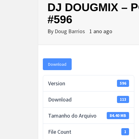
DJ DOUGMIX – 
#596
By
Doug Barrios
1 ano ago
Download
Version
596
Download
113
Tamanho do Arquivo
84.40 MB
File Count
1