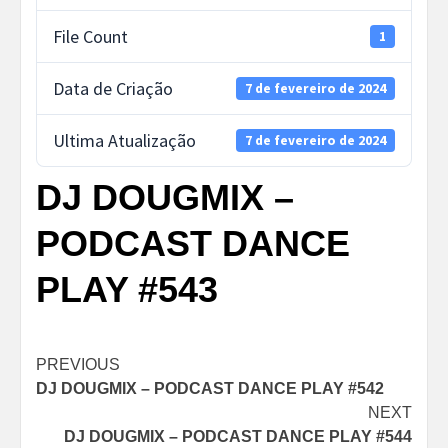
File Count
1
Data de Criação
7 de fevereiro de 2024
Ultima Atualização
7 de fevereiro de 2024
DJ DOUGMIX –
PODCAST DANCE
PLAY #543
Post
PREVIOUS
DJ DOUGMIX – PODCAST DANCE PLAY #542
navigation
NEXT
DJ DOUGMIX – PODCAST DANCE PLAY #544