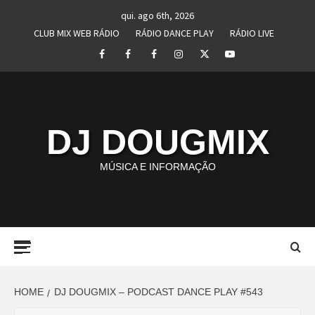
Skip
qui. ago 6th, 2026
to
CLUB MIX WEB RÁDIO
RÁDIO DANCE PLAY
RÁDIO LIVE
content
Facebook
Perfil
Perfil
Instagram
Twitter
Youtube
I
II
DJ DOUGMIX
MÚSICA E INFORMAÇÃO
Primary
Menu
HOME
DJ DOUGMIX – PODCAST DANCE PLAY #543