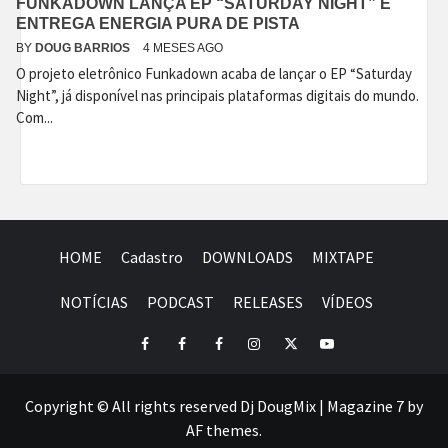
FUNKADOWN LANÇA EP “SATURDAY NIGHT” E
ENTREGA ENERGIA PURA DE PISTA
BY
DOUG BARRIOS
4 MESES AGO
O projeto eletrônico Funkadown acaba de lançar o EP “Saturday
Night”, já disponível nas principais plataformas digitais do mundo.
Com...
HOME
Cadastro
DOWNLOADS
MIXTAPE
NOTÍCIAS
PODCAST
RELEASES
VÍDEOS
Facebook
Perfil
Perfil
Instagram
Twitter
Youtube
I
II
Copyright © All rights reserved Dj DougMix
|
Magazine 7
by
AF themes.