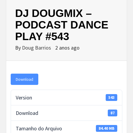
DJ DOUGMIX –
PODCAST DANCE
PLAY #543
By
Doug Barrios
2 anos ago
Download
Version
543
Download
87
Tamanho do Arquivo
84.40 MB