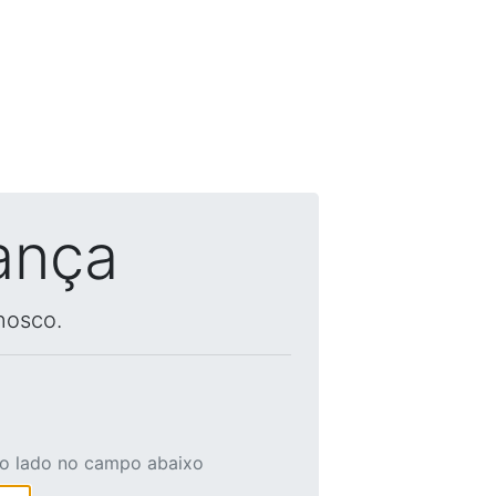
ança
nosco.
ao lado no campo abaixo