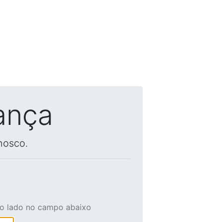
ança
nosco.
ao lado no campo abaixo