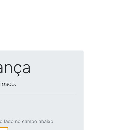
ança
nosco.
ao lado no campo abaixo