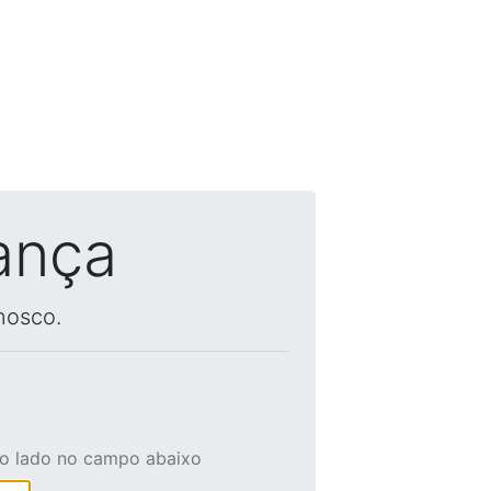
ança
nosco.
ao lado no campo abaixo