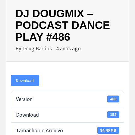
DJ DOUGMIX –
PODCAST DANCE
PLAY #486
By
Doug Barrios
4 anos ago
Download
Version
486
Download
158
Tamanho do Arquivo
84.40 MB