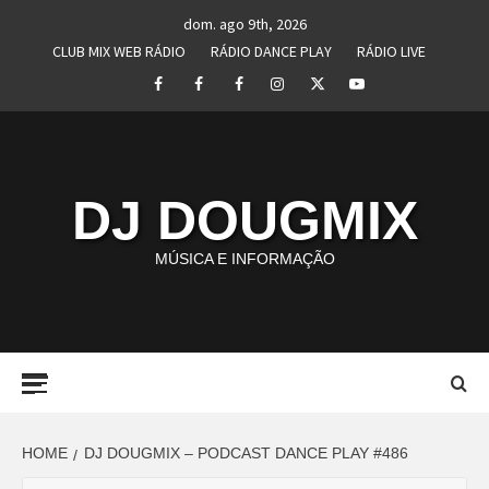
Skip
dom. ago 9th, 2026
to
CLUB MIX WEB RÁDIO
RÁDIO DANCE PLAY
RÁDIO LIVE
content
Facebook
Perfil
Perfil
Instagram
Twitter
Youtube
I
II
DJ DOUGMIX
MÚSICA E INFORMAÇÃO
Primary
Menu
HOME
DJ DOUGMIX – PODCAST DANCE PLAY #486