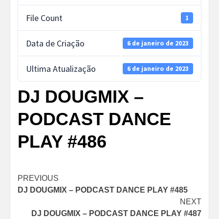
File Count
1
Data de Criação
6 de janeiro de 2023
Ultima Atualização
6 de janeiro de 2023
DJ DOUGMIX –
PODCAST DANCE
PLAY #486
Post
PREVIOUS
DJ DOUGMIX – PODCAST DANCE PLAY #485
navigation
NEXT
DJ DOUGMIX – PODCAST DANCE PLAY #487