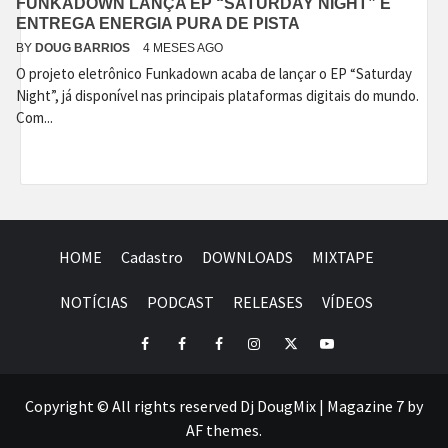
FUNKADOWN LANÇA EP “SATURDAY NIGHT” E
ENTREGA ENERGIA PURA DE PISTA
BY
DOUG BARRIOS
4 MESES AGO
O projeto eletrônico Funkadown acaba de lançar o EP “Saturday
Night”, já disponível nas principais plataformas digitais do mundo.
Com...
HOME
Cadastro
DOWNLOADS
MIXTAPE
NOTÍCIAS
PODCAST
RELEASES
VÍDEOS
Facebook
Perfil
Perfil
Instagram
Twitter
Youtube
I
II
Copyright © All rights reserved Dj DougMix
|
Magazine 7
by
AF themes.