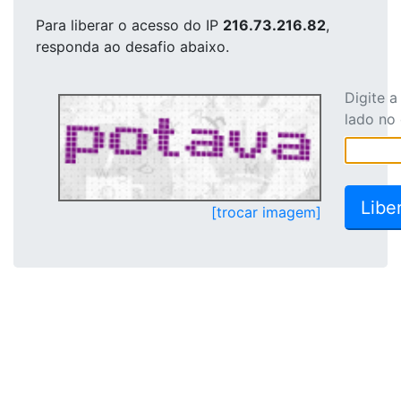
Para liberar o acesso
do IP
216.73.216.82
,
responda ao desafio abaixo.
Digite 
lado no
[trocar imagem]