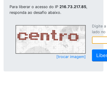
Para liberar o acesso
do IP
216.73.217.85
,
responda ao desafio abaixo.
Digite 
lado no
[trocar imagem]