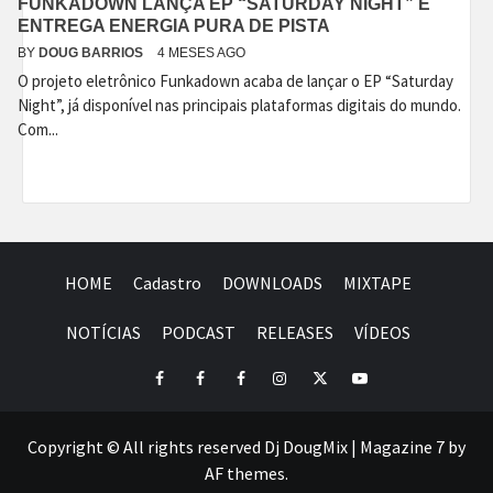
FUNKADOWN LANÇA EP “SATURDAY NIGHT” E
ENTREGA ENERGIA PURA DE PISTA
BY
DOUG BARRIOS
4 MESES AGO
O projeto eletrônico Funkadown acaba de lançar o EP “Saturday
Night”, já disponível nas principais plataformas digitais do mundo.
Com...
HOME
Cadastro
DOWNLOADS
MIXTAPE
NOTÍCIAS
PODCAST
RELEASES
VÍDEOS
Facebook
Perfil
Perfil
Instagram
Twitter
Youtube
I
II
Copyright © All rights reserved Dj DougMix
|
Magazine 7
by
AF themes.