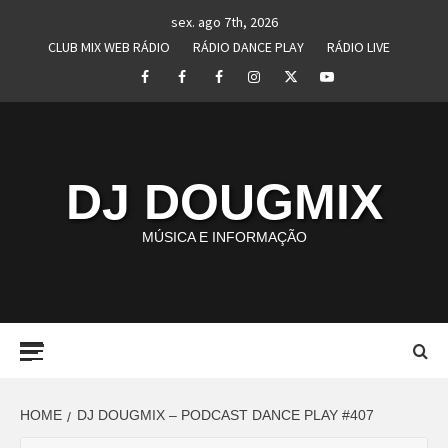
Skip
sex. ago 7th, 2026
to
CLUB MIX WEB RÁDIO
RÁDIO DANCE PLAY
RÁDIO LIVE
content
Facebook
Perfil
Perfil
Instagram
Twitter
Youtube
I
II
DJ DOUGMIX
MÚSICA E INFORMAÇÃO
Primary
Menu
HOME
DJ DOUGMIX – PODCAST DANCE PLAY #407