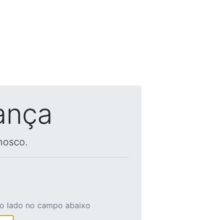
ança
nosco.
ao lado no campo abaixo