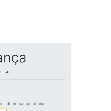
ança
nosco.
ao lado no campo abaixo