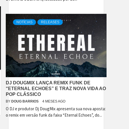
NOTÍCIAS
RELEASES
DJ DOUGMIX LANÇA REMIX FUNK DE
“ETERNAL ECHOES” E TRAZ NOVA VIDA AO
POP CLÁSSICO
BY
DOUG BARRIOS
4 MESES AGO
O DJ e produtor Dj DougMix apresenta sua nova aposta:
o remix em versão funk da faixa “Eternal Echoes”, do...