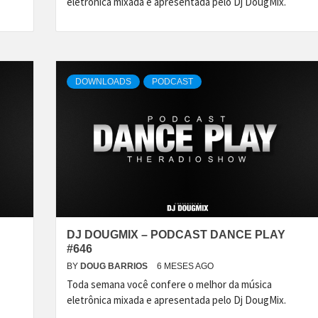
eletrônica mixada e apresentada pelo Dj DougMix.
DOWNLOADS
PODCAST
DJ DOUGMIX – PODCAST DANCE PLAY
#646
BY
DOUG BARRIOS
6 MESES AGO
Toda semana você confere o melhor da música
eletrônica mixada e apresentada pelo Dj DougMix.