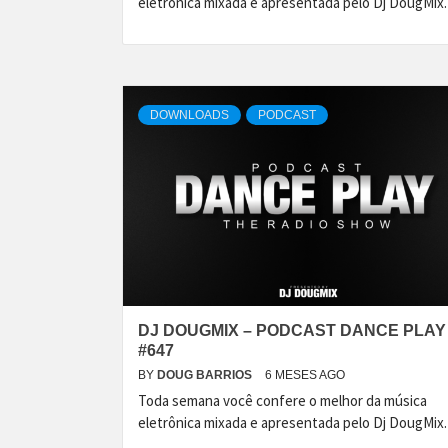
eletrônica mixada e apresentada pelo Dj DougMix.
DOWNLOADS
PODCAST
DJ DOUGMIX – PODCAST DANCE PLAY
#647
BY
DOUG BARRIOS
6 MESES AGO
Toda semana você confere o melhor da música
eletrônica mixada e apresentada pelo Dj DougMix.