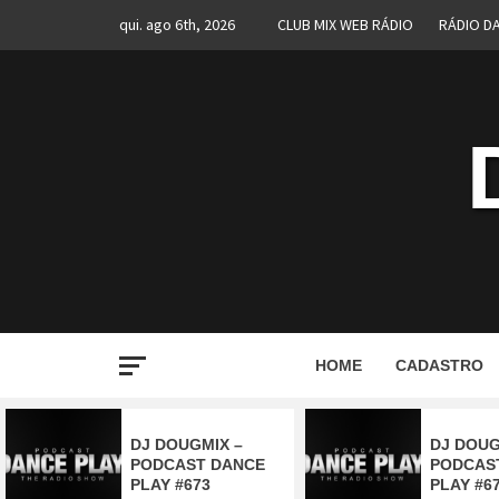
Skip
qui. ago 6th, 2026
CLUB MIX WEB RÁDIO
RÁDIO D
to
content
HOME
CADASTRO
DJ DOUGMIX –
DJ DOUG
PODCAST DANCE
PODCAS
PLAY #673
PLAY #6