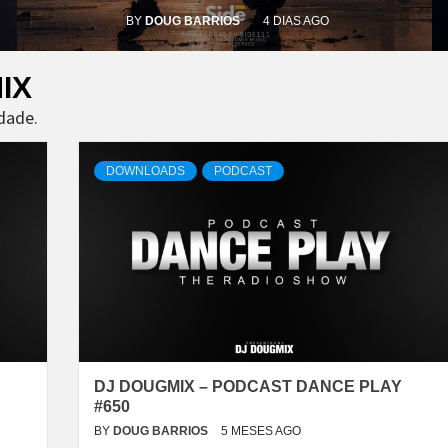
BY
DOUG BARRIOS
4 DIAS AGO
IX
dade.
DOWNLOADS
PODCAST
DJ DOUGMIX – PODCAST DANCE PLAY
#650
BY
DOUG BARRIOS
5 MESES AGO