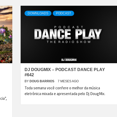
DOWNLOADS
PODCAST
DJ DOUGMIX – PODCAST DANCE PLAY
#642
BY
DOUG BARRIOS
7 MESES AGO
Toda semana você confere o melhor da música
eletrônica mixada e apresentada pelo Dj DougMix.
ia”,