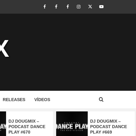
Facebook
Perfil
Perfil
Instagram
Twitter
Youtube
I
II
X
RELEASES
VÍDEOS
DJ DOUGMIX –
DJ DOUGMIX –
PODCAST DANCE
PODCAST DANCE
PLAY #670
PLAY #669