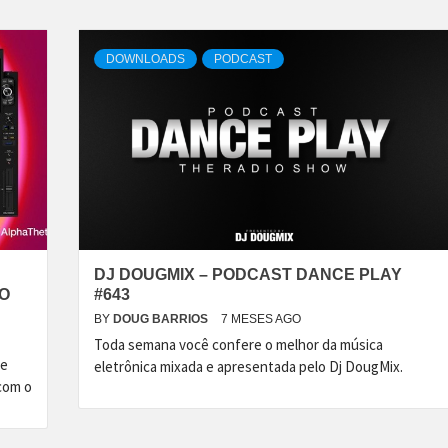
DOWNLOADS
PODCAST
DJ DOUGMIX – PODCAST DANCE PLAY
XO
#643
BY
DOUG BARRIOS
7 MESES AGO
Toda semana você confere o melhor da música
te
eletrônica mixada e apresentada pelo Dj DougMix.
 com o