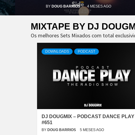
BY
DOUG BARRIOS
4 MESES AGO
MIXTAPE BY DJ DOUGM
Os melhores Sets Mixados com total exclusivi
DOWNLOADS
PODCAST
DJ DOUGMIX – PODCAST DANCE PLAY
#651
BY
DOUG BARRIOS
5 MESES AGO