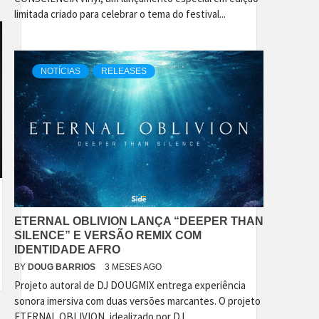
limitada criado para celebrar o tema do festival...
NOTÍCIAS
RELEASES
ETERNAL OBLIVION LANÇA “DEEPER THAN
SILENCE” E VERSÃO REMIX COM
IDENTIDADE AFRO
BY
DOUG BARRIOS
3 MESES AGO
Projeto autoral de DJ DOUGMIX entrega experiência
sonora imersiva com duas versões marcantes. O projeto
ETERNAL OBLIVION, idealizado por DJ...