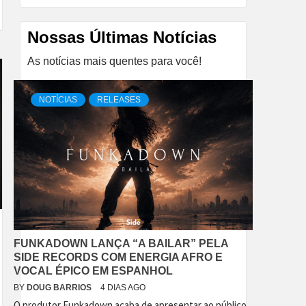
I
II
Nossas Últimas Notícias
As notícias mais quentes para você!
NOTÍCIAS
RELEASES
FUNKADOWN LANÇA “A BAILAR” PELA
SIDE RECORDS COM ENERGIA AFRO E
VOCAL ÉPICO EM ESPANHOL
BY
DOUG BARRIOS
4 DIAS AGO
O produtor Funkadown acaba de apresentar ao público