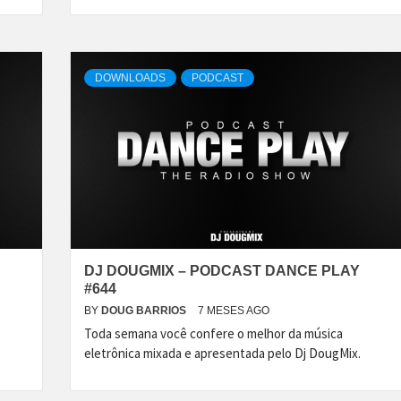
DOWNLOADS
PODCAST
DJ DOUGMIX – PODCAST DANCE PLAY
#644
BY
DOUG BARRIOS
7 MESES AGO
Toda semana você confere o melhor da música
eletrônica mixada e apresentada pelo Dj DougMix.