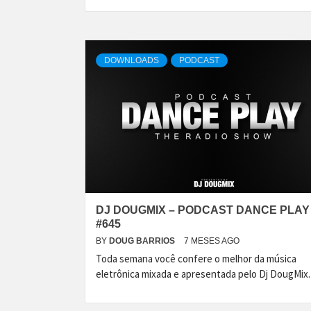
DOWNLOADS
PODCAST
DJ DOUGMIX – PODCAST DANCE PLAY
#645
BY
DOUG BARRIOS
7 MESES AGO
Toda semana você confere o melhor da música
eletrônica mixada e apresentada pelo Dj DougMix.