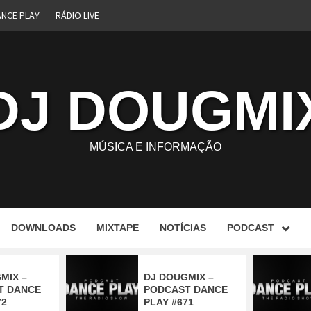
ANCE PLAY
RÁDIO LIVE
DJ DOUGMI
MÚSICA E INFORMAÇÃO
DOWNLOADS
MIXTAPE
NOTÍCIAS
PODCAST
MIX –
DJ DOUGMIX –
T DANCE
PODCAST DANCE
72
PLAY #671